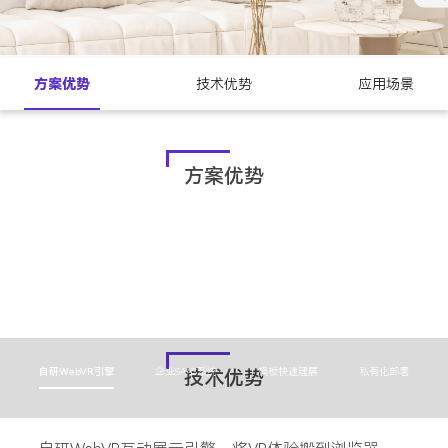
方案优势
技术优势
应用场景
方案优势
沉浸式漫游
3D空间体验营销
企业展销/文旅/大中小型展会/活动等全场景沉浸体
多样化交付
以三维空间体验营销的方式展示品牌实力引导用户深
多终端展示
验，满足各类场景所需
3D实景复刻、3D虚拟设计应客户需求，灵活交付，
个性插件
度交互，增强用户与场景及产品的线上
支持各类终端以及Web/小程序/APP接入手机、平板、
3D场景展示
激活数字化营销新场景
VR带看，实现多用户同屏互动+语音连接，打破时空
电脑、全息、电视等多终端均可展示
3D数字空间沉浸式互动展示、营销，带来身临其境的
限制;在线直播、在线客服、音视频会议白板工具，多
自研WebVR引擎
企业SAAS系统
技术优势
模板快速建展
私有化部署
展销体验;VR展会VR展台、VR展厅、3D官网等，多样
种场景活动组件，满足用户多种交互体验需求。
化的3D数字化场景展销方案，一站式打造。